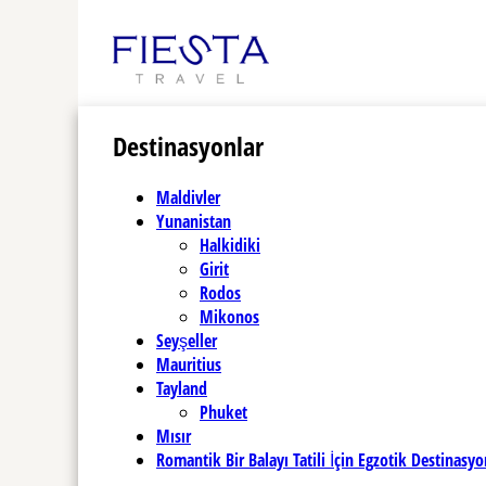
Destinasyonlar
Maldivler
Yunanistan
Halkidiki
Girit
Rodos
Mikonos
Seyşeller
Mauritius
Tayland
Phuket
Mısır
Romantik Bir Balayı Tatili İçin Egzotik Destinasyo