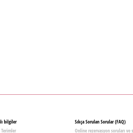
ı bilgiler
Sıkça Sorulan Sorular (FAQ)
 Terimler
Online rezervasyon soruları ve 