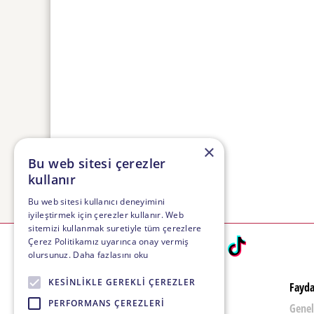
×
Bu web sitesi çerezler
kullanır
Bu web sitesi kullanıcı deneyimini
iyileştirmek için çerezler kullanır. Web
sitemizi kullanmak suretiyle tüm çerezlere
Çerez Politikamız uyarınca onay vermiş
Bizi Takip Edin:
olursunuz.
Daha fazlasını oku
KESINLIKLE GEREKLI ÇEREZLER
FIESTA Travel
Faydal
PERFORMANS ÇEREZLERI
Hakkımızda
Genel