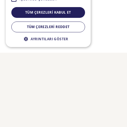
TÜM ÇEREZLERI KABUL ET
TÜM ÇEREZLERI REDDET
AYRINTILARI GÖSTER
Kesinlikle gerekli çerezler
Performans çerezleri
Hedefleme çerezleri
İşlevsel çerezler
Kesinlikle gerekli çerezler, örneğin kullanıcı
oturum açma ve hesap yönetimi gibi temel
Bizi Takip Edin:
web sitesi işlevlerini sağlayan çerezlerdir. Web
sitesi kesinlikle gerekli çerezler olmadan
düzgün şekilde kullanılamaz.
Bitiş
İsim
Sağlayıcı / Alan
Açıklama
Süresi
FIESTA Travel
CookieScriptConsent
1 ay
Bu çerez,
CookieScript