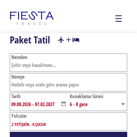
☰
Paket Tatil
flightaddhotel
Nereden
Nereye
Tarih
Konaklama Süresi
Yolcular
2
YETIŞKIN
,
0
ÇOCUK